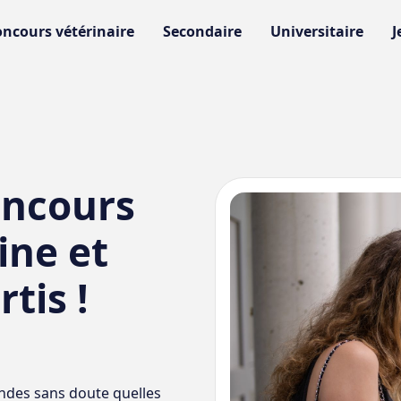
ncours vétérinaire
Secondaire
Universitaire
J
oncours
ine et
tis !
andes sans doute quelles