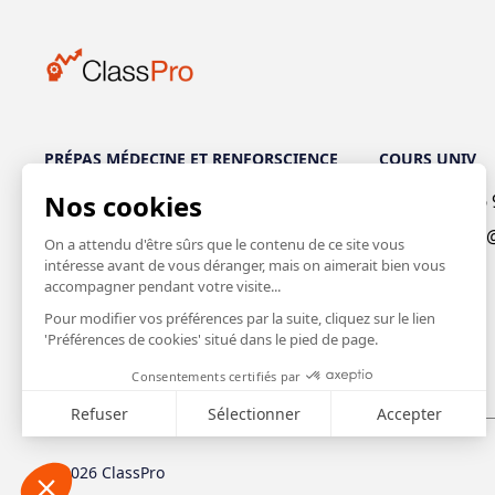
PRÉPAS MÉDECINE ET RENFORSCIENCE
COURS UNIV
+32 488 76 22 29
+32 486 
du mardi au samedi de 10h à 18h
contact
+
32 486 99 12 84
du dimanche au jeudi de 11h à 19h
prepamed@classpro.be
© 2026 ClassPro