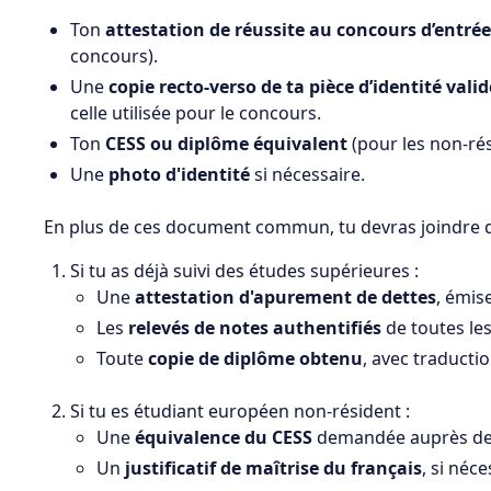
Ton
attestation de réussite au concours d’entrée
concours).
Une
copie recto-verso de ta pièce d’identité vali
celle utilisée pour le concours.
Ton
CESS ou diplôme équivalent
(pour les non‑ré
Une
photo d'identité
si nécessaire.
En plus de ces document commun, tu devras joindre d
Si tu as déjà suivi des études supérieures :
Une
attestation d'apurement de dettes
, émis
Les
relevés de notes authentifiés
de toutes les
Toute
copie de diplôme obtenu
, avec traductio
Si tu es étudiant européen non-résident :
Une
équivalence du CESS
demandée auprès de l
Un
justificatif de maîtrise du français
, si néc