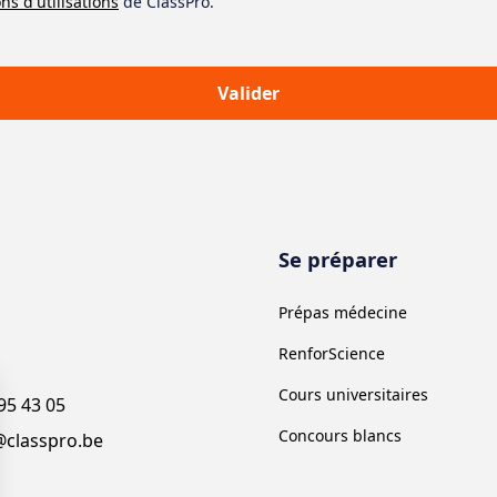
ns d'utilisations
de ClassPro.
Se préparer
Prépas médecine
RenforScience
Cours universitaires
95 43 05
Concours blancs
@classpro.be