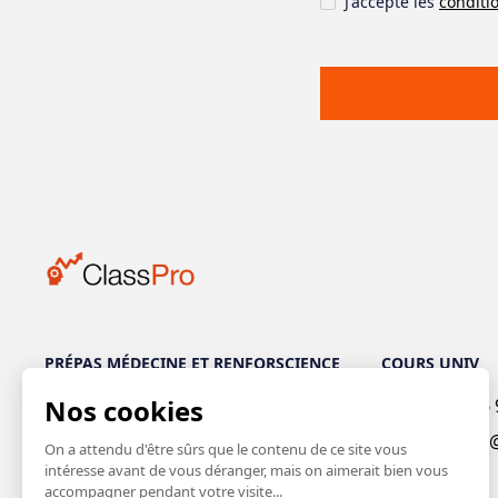
J'accepte les
conditio
PRÉPAS MÉDECINE ET RENFORSCIENCE
COURS UNIV
+32 488 76 22 29
+32 486 
du mardi au samedi de 10h à 18h
contact
+
32 486 99 12 84
du dimanche au jeudi de 11h à 19h