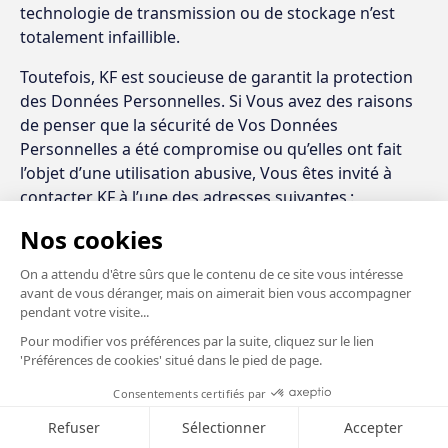
technologie de transmission ou de stockage n’est
totalement infaillible.
Toutefois, KF est soucieuse de garantit la protection
des Données Personnelles. Si Vous avez des raisons
de penser que la sécurité de Vos Données
Personnelles a été compromise ou qu’elles ont fait
l’objet d’une utilisation abusive, Vous êtes invité à
contacter KF à l’une des adresses suivantes :
compliance@classpro.be
ou
compliance@reussitschool.be
.
KF instruira les réclamations concernant l’utilisation
et la divulgation de Données Personnelles et tentera
de les résoudre conformément aux principes figurant
dans la présente Politique.
L’accès non autorisé à des Données Personnelles ou
leur mauvaise utilisation peut constituer une
infraction aux termes de la législation.