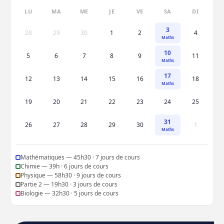
LU
MA
ME
JE
VE
SA
DI
3
28
29
30
1
2
4
Maths
10
5
6
7
8
9
11
Maths
17
12
13
14
15
16
18
Maths
19
20
21
22
23
24
25
31
26
27
28
29
30
1
Maths
Mathématiques — 45h30 · 7 jours de cours
Chimie — 39h · 6 jours de cours
Physique — 58h30 · 9 jours de cours
Partie 2 — 19h30 · 3 jours de cours
Biologie — 32h30 · 5 jours de cours