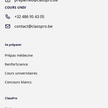
prepamed@classpro.be
COURS UNIV
+32 486 95 43 05
contact@classpro.be
Se préparer
Prépas médecine
RenforScience
Cours universitaires
Concours blancs
ClassPro