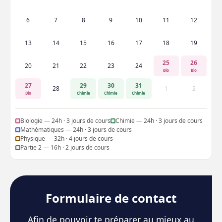
6
7
8
9
10
11
12
13
14
15
16
17
18
19
25
26
20
21
22
23
24
Bio
Bio
27
29
30
31
28
1
2
Bio
Chimie
Chimie
Chimie
Biologie — 24h · 3 jours de cours
Chimie — 24h · 3 jours de cours
Mathématiques — 24h · 3 jours de cours
Physique — 32h · 4 jours de cours
Partie 2 — 16h · 2 jours de cours
Formulaire de contact
Afin de pouvoir te préparer au mieux au