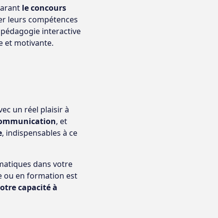
parant
le concours
er leurs compétences
 pédagogie interactive
e et motivante.
c un réel plaisir à
communication
, et
e
, indispensables à ce
ématiques dans votre
e ou en formation est
otre capacité à