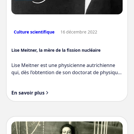
Culture scientifique
16
décembre 2022
Lise Meitner, la mère de la fission nucléaire
Lise Meitner est une physicienne autrichienne
qui, dès l’obtention de son doctorat de physique,
rejoint l’avant-garde de la recherche de la
radioactivité à Berlin. En 1907, elle est assistante
En savoir plus
de Max Planck et commence à travailler avec
Otto Hahn.