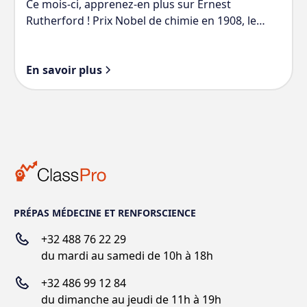
Ce mois-ci, apprenez-en plus sur Ernest
Rutherford ! Prix Nobel de chimie en 1908, le
physicien anglais a contribué à poser les bases
de la théorie de la
radioactivité
et inspiré toute
En savoir plus
la
théorie atomique
moderne.
PRÉPAS MÉDECINE ET RENFORSCIENCE
+32 488 76 22 29
du mardi au samedi de 10h à 18h
+
32 486 99 12 84
du dimanche au jeudi de 11h à 19h