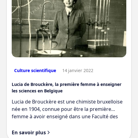
Culture scientifique
14
janvier 2022
Lucia de Brouckère, la première femme à enseigner
les sciences en Belgique
Lucia de Brouckère est une chimiste bruxelloise
née en 1904, connue pour être la première
femme à avoir enseigné dans une Faculté des
Sciences en Belgique. Docteure en chimie de
l'ULB, professeure ordinaire, doyenne, militante
En savoir plus