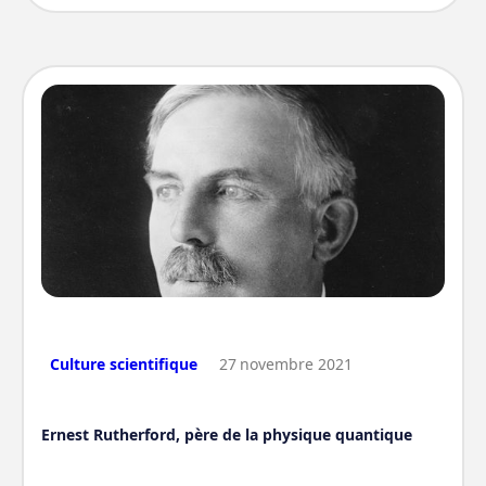
laïque et féministe. Son parcours redéfinit ce
que signifie être scientifique engagé·e. Pour tout
étudiant·e qui s'apprête à entrer dans des
études scientifiques longues et exigeantes, son
histoire a beaucoup à dire.
Culture scientifique
27
novembre 2021
Ernest Rutherford, père de la physique quantique